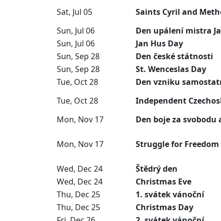
Sat, Jul 05
Saints Cyril and Met
Sun, Jul 06
Den upálení mistra J
Sun, Jul 06
Jan Hus Day
Sun, Sep 28
Den české státnosti
Sun, Sep 28
St. Wenceslas Day
Tue, Oct 28
Den vzniku samostat
Tue, Oct 28
Independent Czechos
Mon, Nov 17
Den boje za svobodu 
Mon, Nov 17
Struggle for Freedo
Wed, Dec 24
Štědrý den
Wed, Dec 24
Christmas Eve
Thu, Dec 25
1. svátek vánoční
Thu, Dec 25
Christmas Day
Fri, Dec 26
2. svátek vánoční