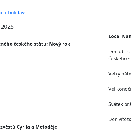
lic holidays
n 2025
Local Na
ného českého státu; Nový rok
Den obno
českého s
Velký pát
Velikonoč
Svátek pr
Den vítězs
zvěstů Cyrila a Metoděje