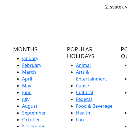
2. svátek 
MONTHS
POPULAR
P
HOLIDAYS
Q
January
February
Animal
March
Arts &
April
Entertainment
May
Cause
June
Cultural
July
Federal
August
Food & Beverage
September
Health
October
Fun
November