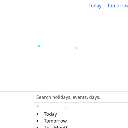
Today
Tomorro
Today
Tomorrow
This Month