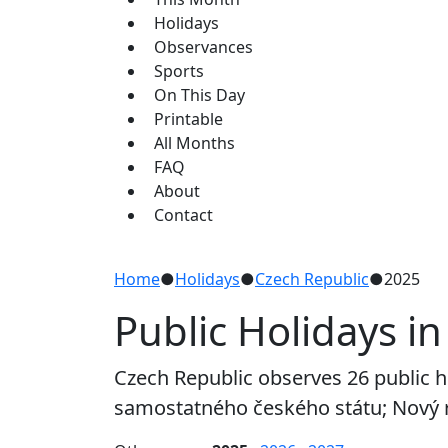
Holidays
Observances
Sports
On This Day
Printable
All Months
FAQ
About
Contact
Home
●
Holidays
●
Czech Republic
●
2025
Public Holidays i
Czech Republic observes 26 public h
samostatného českého státu; Nový r