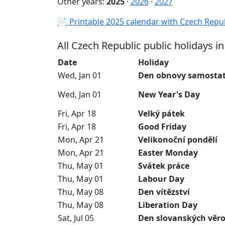
Other years:
2025
·
2026
·
2027
📄 Printable 2025 calendar with Czech Repub
All Czech Republic public holidays i
Date
Holiday
Wed, Jan 01
Den obnovy samostat
Wed, Jan 01
New Year's Day
Fri, Apr 18
Velký pátek
Fri, Apr 18
Good Friday
Mon, Apr 21
Velikonoční pondělí
Mon, Apr 21
Easter Monday
Thu, May 01
Svátek práce
Thu, May 01
Labour Day
Thu, May 08
Den vítězství
Thu, May 08
Liberation Day
Sat, Jul 05
Den slovanských věro