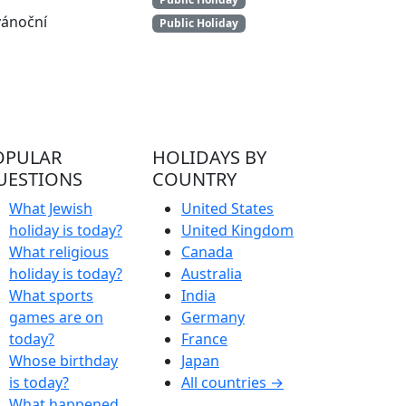
vánoční
Public Holiday
OPULAR
HOLIDAYS BY
UESTIONS
COUNTRY
What Jewish
United States
holiday is today?
United Kingdom
What religious
Canada
holiday is today?
Australia
What sports
India
games are on
Germany
today?
France
Whose birthday
Japan
is today?
All countries →
What happened