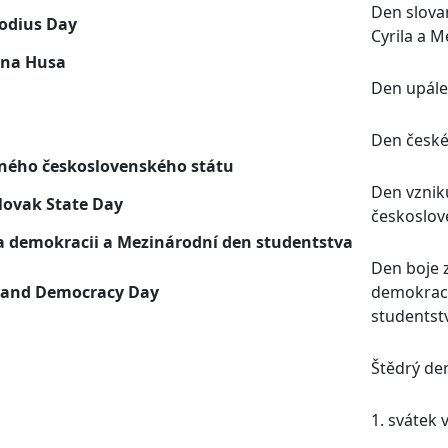
Den slova
hodius Day
Cyrila a 
ana Husa
Den upále
Den české
ného československého státu
Den vzni
lovak State Day
českoslov
a demokracii a Mezinárodní den studentstva
Den boje 
m and Democracy Day
demokraci
studentst
Štědrý de
1. svátek 