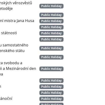
nských věrozvěstů
Public Holiday
Metoděje
Public Holiday
ní mistra Jana Husa
Public Holiday
Public Holiday
 státnosti
Public Holiday
Public Holiday
ku samostatného
Public Holiday
enského státu
Public Holiday
za svobodu a
i a Mezinárodní den
Public Holiday
va
Public Holiday
n
Public Holiday
Public Holiday
vánoční
Public Holiday
Public Holiday