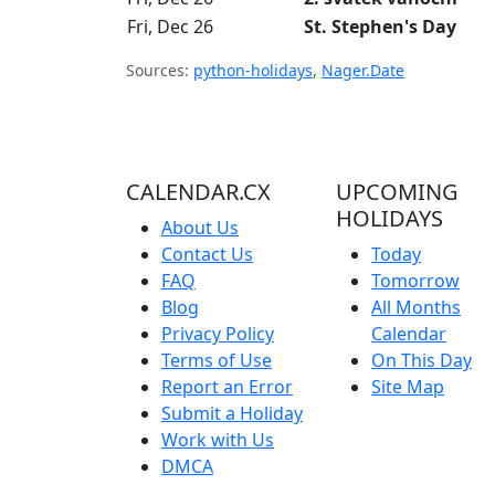
Fri, Dec 26
St. Stephen's Day
Sources:
python-holidays
,
Nager.Date
CALENDAR.CX
UPCOMING
HOLIDAYS
About Us
Contact Us
Today
FAQ
Tomorrow
Blog
All Months
Privacy Policy
Calendar
Terms of Use
On This Day
Report an Error
Site Map
Submit a Holiday
Work with Us
DMCA